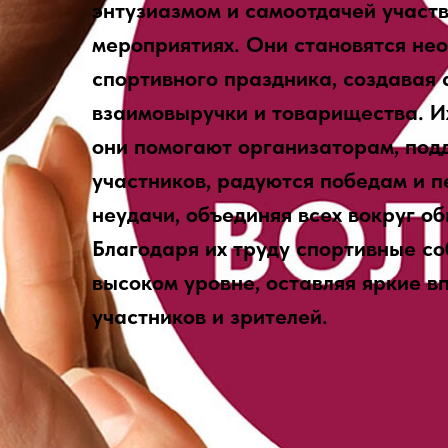
энтузиазмом и самоотдачей участ
мероприятиях. Они становятся не
спортивного праздника, создавая
взаимовыручки и товарищества. И
они помогают организаторам, по
участников, радуются победам и 
неудачи, объединяя всех вокруг о
Благодаря их труду спортивные со
высоком уровне, оставляя яркие в
участников и зрителей.