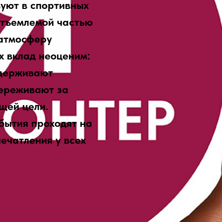
вуют в спортивных
отъемлемой частью
 атмосферу
х вклад неоценим:
ддерживают
переживают за
бщей цели.
бытия проходят на
печатления у всех